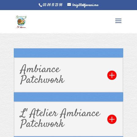
03 86 51 23 56
brigitte@jovani.me
Ambiance
Patchwork
L' Atelier Ambiance
Patchwork