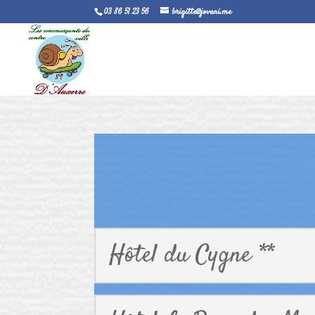
03 86 51 23 56
brigitte@jovani.me
Hôtel du Cygne **