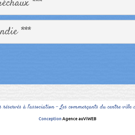
réchaux ***
ndie ***
s réservés à l'association - Les commerçants du centre ville 
Conception
Agence auViWEB