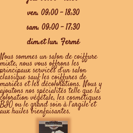
ven. 09:00 – 18:30
sam. 09:00 – 17:30
dim.et lun. Fermé
Nous sommes un salon de coiffure
mixte, nous vous offrons les
principaux services d’un salon
classique sauf les coiffures de
mariées et les décolorations. Nous y
ajoutons nos spécialités telle que la
coloration végétale, les cosmétiques
BIO ou le grand soin à l’argile et
aux huiles bienfaisantes.